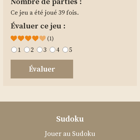
Nombre de parties :
Ce jeu a été joué
39 fois.
Évaluer ce jeu :
(1)
1
2
3
4
5
Sudoku
Jouer au Sudoku